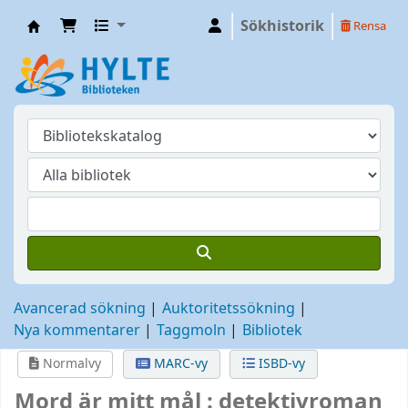
Sökhistorik
Rensa
Hylte
Avancerad sökning
Auktoritetssökning
Nya kommentarer
Taggmoln
Bibliotek
Normalvy
MARC-vy
ISBD-vy
Mord är mitt mål : detektivroman