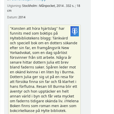
Utgivning:
Stockholm : Månpocket, 2014 . 332 s. ; 18
cm
Datum:
2014
"Konsten att höra hjärtslag" har
funnits med som boktips på
Hyltebibliotekens blogg: Tänkvärd
och speciell bok om en dotters sökande
efter sin far, en framgångsrik New
Yorkadvokat, som en dag spårlöst
försvinner från sitt arbete. Några år
senare hittar dottern Julia ett brev
bland faderns saker. Spåren leder mot
en okänd kvinna i en liten by i Burma.
Dottern Julia ger sig ut på en resa för
att försöka finna sin far och få klarhet i
hans förflutna. Resan till Burma blir ett
äventyr och hon upptäcker en helt
annan värld i byn och får veta mycket
om faderns tidigare okända liv. //Helena
Boken finns som roman men även som
bokcirkelkasse på Hylte bibliotek.