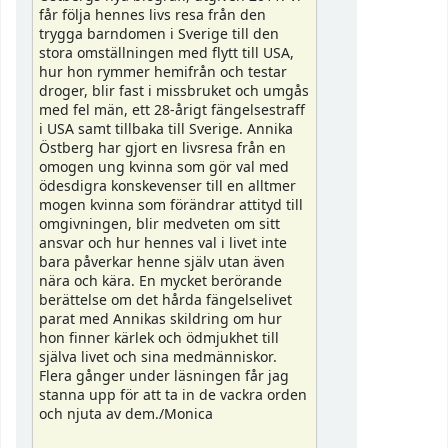
får följa hennes livs resa från den
trygga barndomen i Sverige till den
stora omställningen med flytt till USA,
hur hon rymmer hemifrån och testar
droger, blir fast i missbruket och umgås
med fel män, ett 28-årigt fängelsestraff
i USA samt tillbaka till Sverige. Annika
Östberg har gjort en livsresa från en
omogen ung kvinna som gör val med
ödesdigra konskevenser till en alltmer
mogen kvinna som förändrar attityd till
omgivningen, blir medveten om sitt
ansvar och hur hennes val i livet inte
bara påverkar henne själv utan även
nära och kära. En mycket berörande
berättelse om det hårda fängelselivet
parat med Annikas skildring om hur
hon finner kärlek och ödmjukhet till
själva livet och sina medmänniskor.
Flera gånger under läsningen får jag
stanna upp för att ta in de vackra orden
och njuta av dem./Monica