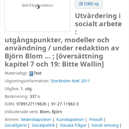
ISBD-vy
Bild från Syndetics
Utvärdering i
socialt arbete
:
utgångspunkter, modeller och
användning /
under redaktion av
Björn Blom ... ; [översättning
kapitel 7 och 19: Bitte Wallin]
Materialtyp:
Text
Utgivningsinformation:
Stockholm
NoK
2011
Utgåva:
1. utg
Beskrivning:
337 s
ISBN:
9789127119826
91-27-11982-3
Inkluderade verk:
Blom, Björn
Ämnen:
Vetenskapsteori
Kunskapsteori
Filosofi
Socialtjänst
Socialpolitik
Sociala frågor
Social omsorg