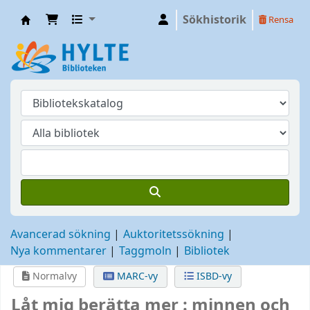
Sökhistorik
Rensa
Hylte
Avancerad sökning
Auktoritetssökning
Nya kommentarer
Taggmoln
Bibliotek
Normalvy
MARC-vy
ISBD-vy
Låt mig berätta mer : minnen och