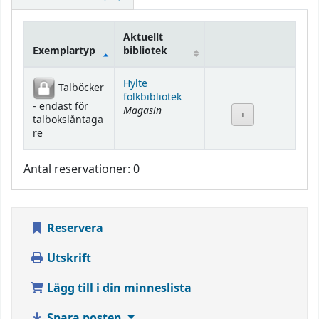
Aktuellt
Exemplartyp
bibliotek
Bestånd
Hylte
Talböcker
folkbibliotek
- endast för
Magasin
talbokslåntaga
re
Antal reservationer: 0
Reservera
Utskrift
Lägg till i din minneslista
Spara posten