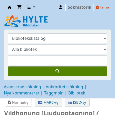
Sökhistorik
Rensa
Hylte
Avancerad sökning
Auktoritetssökning
Nya kommentarer
Taggmoln
Bibliotek
Normalvy
MARC-vy
ISBD-vy
Vildhonung
[Ljudupptagning] /