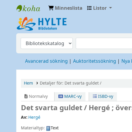
Minneslista
Listor
Hylte
Avancerad sökning
Auktoritetssökning
Nya
Hem
Detaljer för:
Det svarta guldet /
Normalvy
MARC-vy
ISBD-vy
Det svarta guldet /
Hergé ; över
Av:
Hergé
Materialtyp:
Text