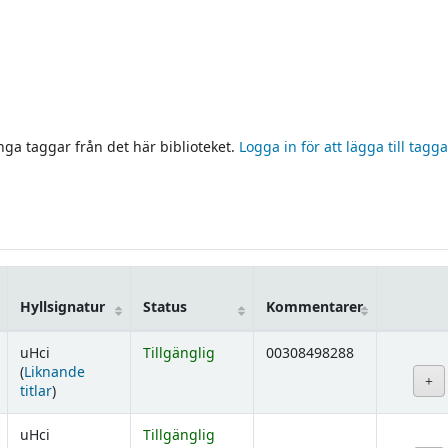
inga taggar från det här biblioteket.
Logga in för att lägga till tagga
Hyllsignatur
Status
Kommentarer
uHci
Tillgänglig
00308498288
(
Liknande
(Öppnas nedan)
titlar
)
uHci
Tillgänglig