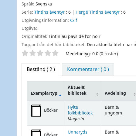
Språk:
Svenska
Serie:
Tintins äventyr
; 6
|
Hergé Tintins äventyr
; 6
Utgivningsinformation:
C/if
Utgåva:
Originaltitel:
Tintin au pays de l'or noir
Taggar från det här biblioteket:
Den aktuella titeln har 
Betyg
Medelbetyg: 0.0 (0 röster)
Bestånd
( 2 )
Kommentarer ( 0 )
Aktuellt
Exemplartyp
bibliotek
Avdelning
Bestånd
Hylte
Barn &
Böcker
folkbibliotek
ungdom
Magasin
Unnaryds
Barn &
Böcker