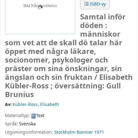
ISBD-vy
Bild från Syndetics
Samtal inför
döden :
människor
som vet att de skall dö talar här
öppet med några läkare,
socionomer, psykologer och
präster om sina önskningar, sin
ängslan och sin fruktan /
Elisabeth
Kübler-Ross ; översättning: Gull
Brunius
Av:
Kübler-Ross, Elisabeth
Materialtyp:
Text
Språk:
Svenska
Utgivningsinformation:
Stockholm
Bonnier
1971