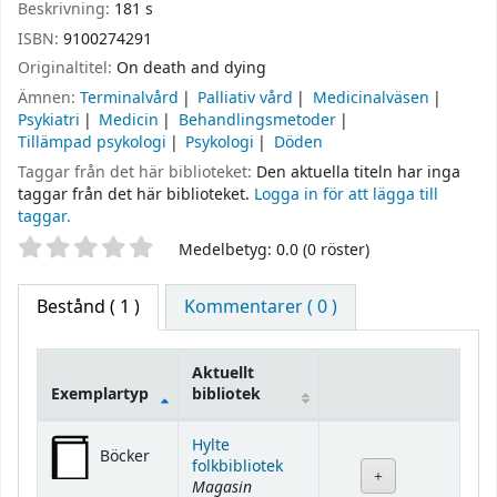
Beskrivning:
181 s
ISBN:
9100274291
Originaltitel:
On death and dying
Ämnen:
Terminalvård
Palliativ vård
Medicinalväsen
Psykiatri
Medicin
Behandlingsmetoder
Tillämpad psykologi
Psykologi
Döden
Taggar från det här biblioteket:
Den aktuella titeln har inga
taggar från det här biblioteket.
Logga in för att lägga till
taggar.
Betyg
Medelbetyg: 0.0 (0 röster)
Bestånd
( 1 )
Kommentarer ( 0 )
Aktuellt
Exemplartyp
bibliotek
Bestånd
Hylte
Böcker
folkbibliotek
Magasin