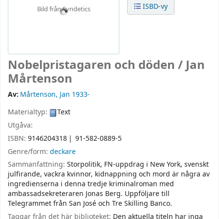
ISBD-vy
Bild från Syndetics
Nobelpristagaren och döden /
Jan
Mårtenson
Av:
Mårtenson, Jan 1933-
Materialtyp:
Text
Utgåva:
ISBN:
9146204318
91-582-0889-5
Genre/form:
deckare
Sammanfattning:
Storpolitik, FN-uppdrag i New York, svenskt
julfirande, vackra kvinnor, kidnappning och mord är några av
ingredienserna i denna tredje kriminalroman med
ambassadsekreteraren Jonas Berg. Uppföljare till
Telegrammet från San José och Tre Skilling Banco.
Taggar från det här biblioteket:
Den aktuella titeln har inga