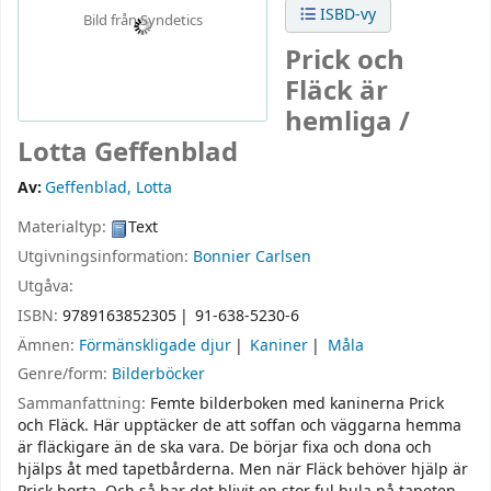
ISBD-vy
Bild från Syndetics
Prick och
Fläck är
hemliga /
Lotta Geffenblad
Av:
Geffenblad, Lotta
Materialtyp:
Text
Utgivningsinformation:
Bonnier Carlsen
Utgåva:
ISBN:
9789163852305
91-638-5230-6
Ämnen:
Förmänskligade djur
Kaniner
Måla
Genre/form:
Bilderböcker
Sammanfattning:
Femte bilderboken med kaninerna Prick
och Fläck. Här upptäcker de att soffan och väggarna hemma
är fläckigare än de ska vara. De börjar fixa och dona och
hjälps åt med tapetbårderna. Men när Fläck behöver hjälp är