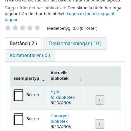
Prick borta. Och så har det blivit en stor ful bula på tapeten.
Taggar från det här biblioteket:
Den aktuella titeln har inga
taggar från det här biblioteket.
Logga in för att lägga till
taggar.
Betyg
Medelbetyg: 0.0 (0 röster)
Bestånd
( 2 )
Titelanmärkningar ( 10 )
Kommentarer ( 0 )
Aktuellt
Exemplartyp
bibliotek
Bestånd
Hylte
Böcker
folkbibliotek
BILDERBOK
Unnaryds
Böcker
bibliotek
BILDERBOK