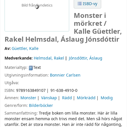
ISBD-vy
Bild från Syndetics
Monster i
mörkret /
Kalle Güettler,
Rakel Helmsdal, Áslaug Jónsdóttir
Av:
Güettler, Kalle
Medverkande:
Helmsdal, Rakel
Jónsdóttir, Áslaug
Materialtyp:
Text
Utgivningsinformation:
Bonnier Carlsen
Utgåva:
ISBN:
9789163849107
91-638-4910-0
Ämnen:
Monster
Vänskap
Rädd
Mörkrädd
Modig
Genre/form:
Bilderböcker
Sammanfattning:
Tredje boken om lilla monster. Här är lilla
monster ensam hemma och trivs med det. Men så hörs något
utanför. Det är stora monster. Han är inte rädd för någonting,