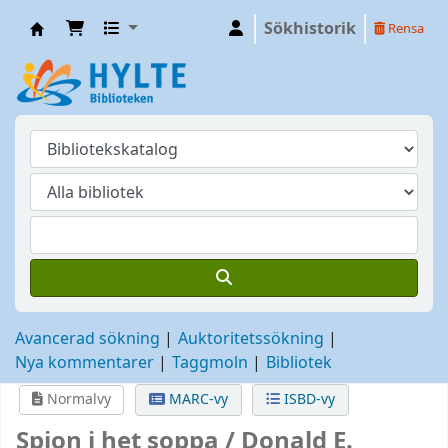
Sökhistorik
Rensa
Hylte
Avancerad sökning
Auktoritetssökning
Nya kommentarer
Taggmoln
Bibliotek
Normalvy
MARC-vy
ISBD-vy
Spion i het soppa /
Donald E.