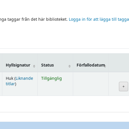
inga taggar från det här biblioteket.
Logga in för att lägga till tagga
Hyllsignatur
Status
Förfallodatum
Huk (
Liknande
Tillgänglig
(Öppnas nedan)
titlar
)