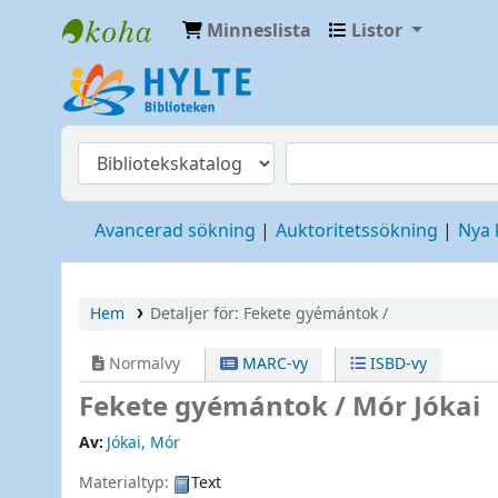
Minneslista
Listor
Hylte
Avancerad sökning
Auktoritetssökning
Nya
Hem
Detaljer för:
Fekete gyémántok /
Normalvy
MARC-vy
ISBD-vy
Fekete gyémántok /
Mór Jókai
Av:
Jókai, Mór
Materialtyp:
Text