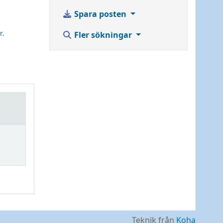
Spara posten
r.
Fler sökningar
Teknik från
Koha