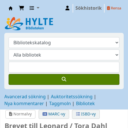
Sökhistorik
Rensa
Hylte
Avancerad sökning
Auktoritetssökning
Nya kommentarer
Taggmoln
Bibliotek
Normalvy
MARC-vy
ISBD-vy
Brevet till Leonard /
Tora Dahl