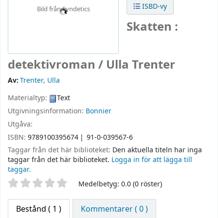
ISBD-vy
Bild från Syndetics
Skatten :
detektivroman /
Ulla Trenter
Av:
Trenter, Ulla
Materialtyp:
Text
Utgivningsinformation:
Bonnier
Utgåva:
ISBN:
9789100395674
91-0-039567-6
Taggar från det här biblioteket:
Den aktuella titeln har inga
taggar från det här biblioteket.
Logga in för att lägga till
taggar.
Betyg
Medelbetyg: 0.0 (0 röster)
Bestånd
( 1 )
Kommentarer ( 0 )