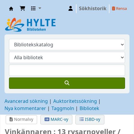
Sökhistorik
Rensa
Hylte
Avancerad sökning
Auktoritetssökning
Nya kommentarer
Taggmoln
Bibliotek
Normalvy
MARC-vy
ISBD-vy
Vinkännaren : 13 rysarnoveller /