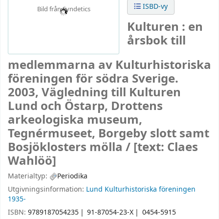
ISBD-vy
Bild från Syndetics
Kulturen : en
årsbok till
medlemmarna av Kulturhistoriska
föreningen för södra Sverige.
2003, Vägledning till Kulturen
Lund och Östarp, Drottens
arkeologiska museum,
Tegnérmuseet, Borgeby slott samt
Bosjöklosters mölla / [text: Claes
Wahlöö]
Materialtyp:
Periodika
Utgivningsinformation:
Lund
Kulturhistoriska föreningen
1935-
ISBN:
9789187054235
91-87054-23-X
0454-5915