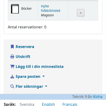
Bestånd
Hylte
Böcker
folkbibliotek
Magasin
Antal reservationer: 0
Reservera
Utskrift
Lägg till i din minneslista
Spara posten
Fler sökningar
Teknik från
Koha
Språk:
Svenska
English
Français