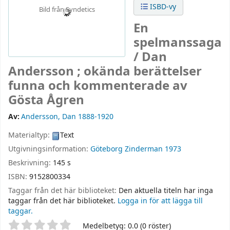
ISBD-vy
Bild från Syndetics
En
spelmanssaga
/
Dan
Andersson ; okända berättelser
funna och kommenterade av
Gösta Ågren
Av:
Andersson, Dan 1888-1920
Materialtyp:
Text
Utgivningsinformation:
Göteborg
Zinderman
1973
Beskrivning:
145 s
ISBN:
9152800334
Taggar från det här biblioteket:
Den aktuella titeln har inga
taggar från det här biblioteket.
Logga in för att lägga till
taggar.
Betyg
Medelbetyg: 0.0 (0 röster)