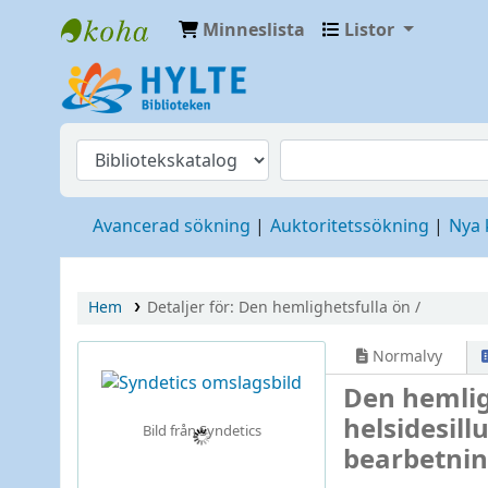
Minneslista
Listor
Hylte
Avancerad sökning
Auktoritetssökning
Nya
Hem
Detaljer för:
Den hemlighetsfulla ön /
Normalvy
Den hemlig
helsidesill
Bild från Syndetics
bearbetnin