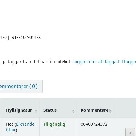
1-6
91-7102-011-X
inga taggar från det här biblioteket.
Logga in för att lägga till tagga
ommentarer ( 0 )
Hyllsignatur
Status
Kommentarer
Hce (
Liknande
Tillgänglig
00400724372
(Öppnas nedan)
titlar
)