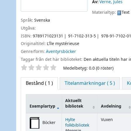
Av:
Verne, Jules
Materialtyp:
Text
Språk:
Svenska
Utgåva:
ISBN:
9789171023131
91-7102-313-5
978-91-7102-01
Originaltitel:
L'île mystérieuse
Genre/form:
Äventyrsböcker
Taggar från det här biblioteket:
Den aktuella titeln har 
Betyg
Medelbetyg: 0.0 (0 röster)
Bestånd
( 1 )
Titelanmärkningar ( 5 )
K
Aktuellt
Exemplartyp
bibliotek
Avdelning
Bestånd
Hylte
Vuxen
Böcker
folkbibliotek
Magasin