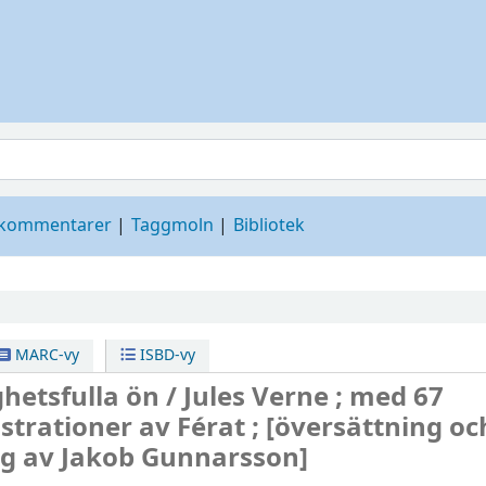
 kommentarer
Taggmoln
Bibliotek
MARC-vy
ISBD-vy
hetsfulla ön /
Jules Verne ; med 67
ustrationer av Férat ; [översättning oc
g av Jakob Gunnarsson]