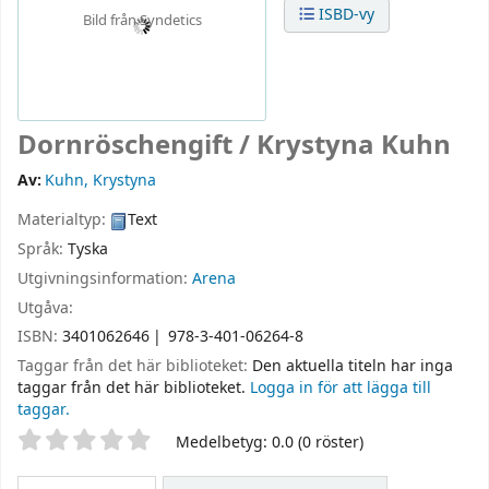
ISBD-vy
Bild från Syndetics
Dornröschengift /
Krystyna Kuhn
Av:
Kuhn, Krystyna
Materialtyp:
Text
Språk:
Tyska
Utgivningsinformation:
Arena
Utgåva:
ISBN:
3401062646
978-3-401-06264-8
Taggar från det här biblioteket:
Den aktuella titeln har inga
taggar från det här biblioteket.
Logga in för att lägga till
taggar.
Betyg
Medelbetyg: 0.0 (0 röster)