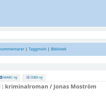
 kommentarer
Taggmoln
Bibliotek
MARC-vy
ISBD-vy
l : kriminalroman /
Jonas Moström