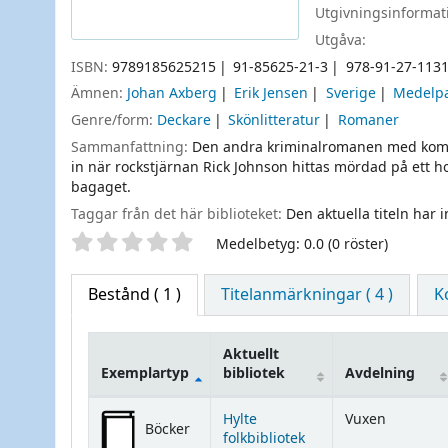
Utgivningsinformat
Utgåva:
ISBN:
9789185625215
91-85625-21-3
978-91-27-1131
Ämnen:
Johan Axberg
Erik Jensen
Sverige
Medelp
Genre/form:
Deckare
Skönlitteratur
Romaner
Sammanfattning:
Den andra kriminalromanen med kommi
in när rockstjärnan Rick Johnson hittas mördad på ett ho
bagaget.
Taggar från det här biblioteket:
Den aktuella titeln har 
Betyg
Medelbetyg: 0.0 (0 röster)
Bestånd
( 1 )
Titelanmärkningar ( 4 )
K
Aktuellt
Exemplartyp
bibliotek
Avdelning
Bestånd
Hylte
Vuxen
Böcker
folkbibliotek