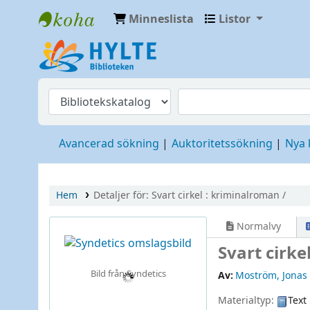
Minneslista
Listor
Hylte
Avancerad sökning
Auktoritetssökning
Nya
Hem
Detaljer för:
Svart cirkel :
kriminalroman /
Normalvy
Svart cirke
Bild från Syndetics
Av:
Moström, Jonas
Materialtyp:
Text