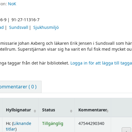
ion:
NoK
6-9
91-27-11316-7
ad
Sundsvall
Sjukhusmiljö
ssarie Johan Axberg och läkaren Erik Jensen i Sundsvall som här
tellrum. Superstjärnan visar sig ha varit en ful fisk med mycket ou
inga taggar från det här biblioteket.
Logga in för att lägga till tagga
ommentarer ( 0 )
Hyllsignatur
Status
Kommentarer
Hc (
Liknande
Tillgänglig
47544290340
(Öppnas nedan)
titlar
)