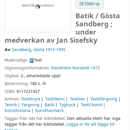
ISBD-vy
Bild från Syndetics
Batik /
Gösta
Sandberg ;
under
medverkan av Jan Sisefsky
Av:
Sandberg, Gösta 1915-1995
Materialtyp:
Text
Utgivningsinformation:
Stockholm
Norstedt
1972
Utgåva:
2., omarbetade uppl
Beskrivning:
180 s. ill
ISBN:
9117221927
Ämnen:
Textiltryck
Textilkemi
Textilier
Textilfärgning
Teknik
Färgning
Batik
Tygtryck
Textil konst
Konsthistoria
Konsthantverk
Taggar från det här biblioteket:
Den aktuella titeln har inga
taggar från det här biblioteket.
Logga in för att lägga till