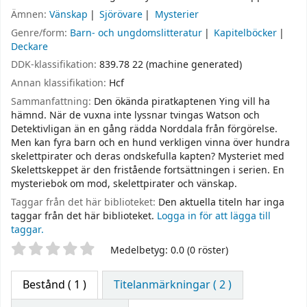
Ämnen:
Vänskap
Sjörövare
Mysterier
Genre/form:
Barn- och ungdomslitteratur
Kapitelböcker
Deckare
DDK-klassifikation:
839.78 22 (machine generated)
Annan klassifikation:
Hcf
Sammanfattning:
Den ökända piratkaptenen Ying vill ha
hämnd. När de vuxna inte lyssnar tvingas Watson och
Detektivligan än en gång rädda Norddala från förgörelse.
Men kan fyra barn och en hund verkligen vinna över hundra
skelettpirater och deras ondskefulla kapten? Mysteriet med
Skelettskeppet är den fristående fortsättningen i serien. En
mysteriebok om mod, skelettpirater och vänskap.
Taggar från det här biblioteket:
Den aktuella titeln har inga
taggar från det här biblioteket.
Logga in för att lägga till
taggar.
Betyg
Medelbetyg: 0.0 (0 röster)
Bestånd
( 1 )
Titelanmärkningar ( 2 )