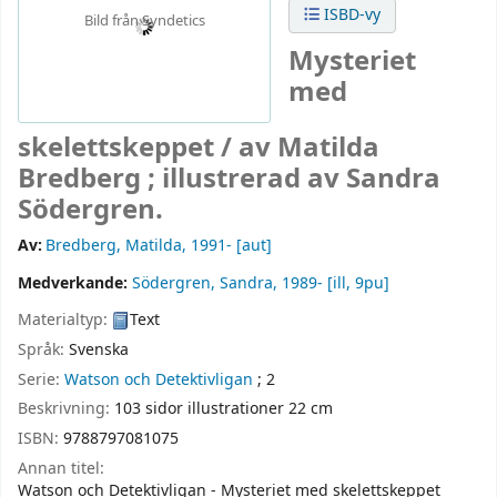
ISBD-vy
Bild från Syndetics
Mysteriet
med
skelettskeppet /
av Matilda
Bredberg ; illustrerad av Sandra
Södergren.
Av:
Bredberg, Matilda
, 1991-
[aut]
Medverkande:
Södergren, Sandra
, 1989-
[ill, 9pu]
Materialtyp:
Text
Språk:
Svenska
Serie:
Watson och Detektivligan
; 2
Beskrivning:
103 sidor illustrationer 22 cm
ISBN:
9788797081075
Annan titel:
Watson och Detektivligan - Mysteriet med skelettskeppet