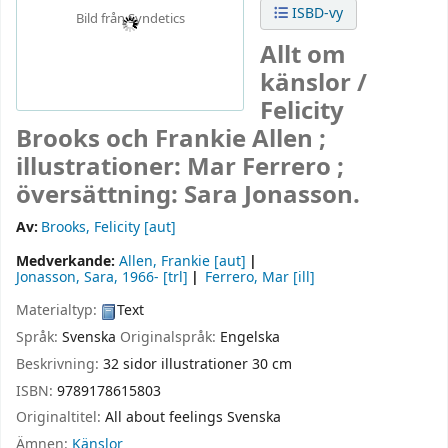
ISBD-vy
Bild från Syndetics
Allt om
känslor /
Felicity
Brooks och Frankie Allen ;
illustrationer: Mar Ferrero ;
översättning: Sara Jonasson.
Av:
Brooks, Felicity
[aut]
Medverkande:
Allen, Frankie
[aut]
Jonasson, Sara
, 1966-
[trl]
Ferrero, Mar
[ill]
Materialtyp:
Text
Språk:
Svenska
Originalspråk:
Engelska
Beskrivning:
32 sidor illustrationer 30 cm
ISBN:
9789178615803
Originaltitel:
All about feelings Svenska
Ämnen:
Känslor