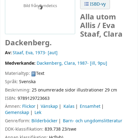
ISBD-vy
Bild från Syndetics
Alla utom
Allis /
Eva
Staaf, Clara
Dackenberg.
Av:
Staaf, Eva
, 1973-
[aut]
Medverkande:
Dackenberg, Clara
, 1987-
[ill, 9pu]
Materialtyp:
Text
Språk:
Svenska
Beskrivning:
25 onumrerade sidor illustrationer 29 cm
ISBN:
9789129723663
Ämnen:
Flickor
Vänskap
Kalas
Ensamhet
Gemenskap
Lek
Genre/form:
Bilderböcker
Barn- och ungdomslitteratur
DDK-klassifikation:
839.738 23/swe
Annan klassifikation:
Hcf(yb)