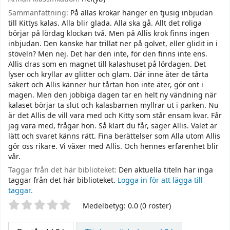
Sammanfattning:
På allas krokar hänger en tjusig inbjudan
till Kittys kalas. Alla blir glada. Alla ska gå. Allt det roliga
börjar på lördag klockan två. Men på Allis krok finns ingen
inbjudan. Den kanske har trillat ner på golvet, eller glidit in i
stöveln? Men nej. Det har den inte, för den finns inte ens.
Allis dras som en magnet till kalashuset på lördagen. Det
lyser och kryllar av glitter och glam. Där inne äter de tårta
säkert och Allis känner hur tårtan hon inte äter, gör ont i
magen. Men den jobbiga dagen tar en helt ny vändning när
kalaset börjar ta slut och kalasbarnen myllrar ut i parken. Nu
är det Allis de vill vara med och Kitty som står ensam kvar. Får
jag vara med, frågar hon. Så klart du får, säger Allis. Valet är
lätt och svaret känns rätt. Fina berättelser som Alla utom Allis
gör oss rikare. Vi växer med Allis. Och hennes erfarenhet blir
vår.
Taggar från det här biblioteket:
Den aktuella titeln har inga
taggar från det här biblioteket.
Logga in för att lägga till
taggar.
Betyg
Medelbetyg: 0.0 (0 röster)