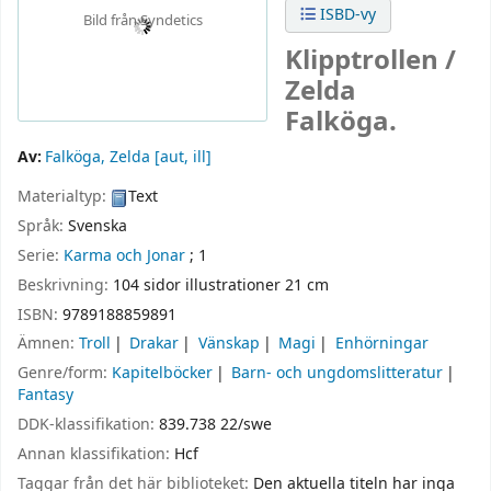
ISBD-vy
Bild från Syndetics
Klipptrollen /
Zelda
Falköga.
Av:
Falköga, Zelda
[aut, ill]
Materialtyp:
Text
Språk:
Svenska
Serie:
Karma och Jonar
; 1
Beskrivning:
104 sidor illustrationer 21 cm
ISBN:
9789188859891
Ämnen:
Troll
Drakar
Vänskap
Magi
Enhörningar
Genre/form:
Kapitelböcker
Barn- och ungdomslitteratur
Fantasy
DDK-klassifikation:
839.738 22/swe
Annan klassifikation:
Hcf
Taggar från det här biblioteket:
Den aktuella titeln har inga