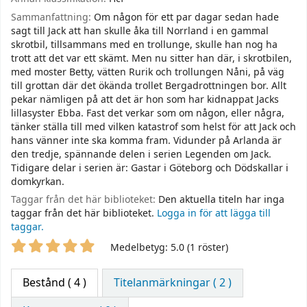
Sammanfattning:
Om någon för ett par dagar sedan hade
sagt till Jack att han skulle åka till Norrland i en gammal
skrotbil, tillsammans med en trollunge, skulle han nog ha
trott att det var ett skämt. Men nu sitter han där, i skrotbilen,
med moster Betty, vätten Rurik och trollungen Nåni, på väg
till grottan där det ökända trollet Bergadrottningen bor. Allt
pekar nämligen på att det är hon som har kidnappat Jacks
lillasyster Ebba. Fast det verkar som om någon, eller några,
tänker ställa till med vilken katastrof som helst för att Jack och
hans vänner inte ska komma fram. Vidunder på Arlanda är
den tredje, spännande delen i serien Legenden om Jack.
Tidigare delar i serien är: Gastar i Göteborg och Dödskallar i
domkyrkan.
Taggar från det här biblioteket:
Den aktuella titeln har inga
taggar från det här biblioteket.
Logga in för att lägga till
taggar.
Betyg
Medelbetyg: 5.0 (1 röster)
Bestånd
( 4 )
Titelanmärkningar ( 2 )