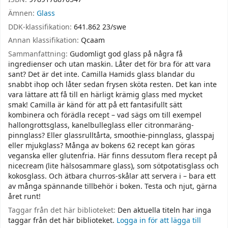
Ämnen:
Glass
DDK-klassifikation:
641.862 23/swe
Annan klassifikation:
Qcaam
Sammanfattning:
Gudomligt god glass på några få
ingredienser och utan maskin. Låter det för bra för att vara
sant? Det är det inte. Camilla Hamids glass blandar du
snabbt ihop och låter sedan frysen sköta resten. Det kan inte
vara lättare att få till en härligt krämig glass med mycket
smak! Camilla är känd för att på ett fantasifullt sätt
kombinera och förädla recept – vad sägs om till exempel
hallongrottsglass, kanelbulleglass eller citronmaräng-
pinnglass? Eller glassrulltårta, smoothie-pinnglass, glasspaj
eller mjukglass? Många av bokens 62 recept kan göras
veganska eller glutenfria. Här finns dessutom flera recept på
nicecream (lite hälsosammare glass), som sötpotatisglass och
kokosglass. Och ätbara churros-skålar att servera i – bara ett
av många spännande tillbehör i boken. Testa och njut, gärna
året runt!
Taggar från det här biblioteket:
Den aktuella titeln har inga
taggar från det här biblioteket.
Logga in för att lägga till