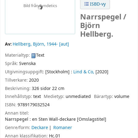
ISBD-vy
Bild från Syndetics
Narrspegel /
Björn
Hellberg.
Av:
Hellberg, Björn
, 1944-
[aut]
Materialtyp:
Text
Språk:
Svenska
Utgivningsuppgift:
[Stockholm] :
Lind & Co,
[2020]
Tillverkare:
2020
Beskrivning:
326 sidor 22 cm
Innehållstyp:
text
Medietyp:
unmediated
Bärartyp:
volume
ISBN:
9789179032524
Annan titel:
Narrspegel : en Sten Wall-deckare [Omslagstitel]
Genre/form:
Deckare
Romaner
Annan klassifikation:
Hc.01