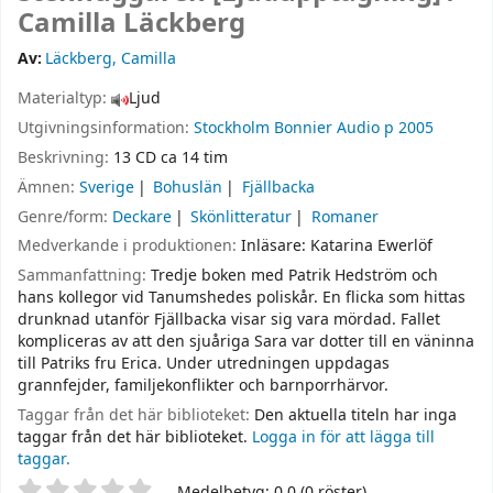
Camilla Läckberg
Av:
Läckberg, Camilla
Materialtyp:
Ljud
Utgivningsinformation:
Stockholm
Bonnier Audio
p 2005
Beskrivning:
13 CD ca 14 tim
Ämnen:
Sverige
Bohuslän
Fjällbacka
Genre/form:
Deckare
Skönlitteratur
Romaner
Medverkande i produktionen:
Inläsare: Katarina Ewerlöf
Sammanfattning:
Tredje boken med Patrik Hedström och
hans kollegor vid Tanumshedes poliskår. En flicka som hittas
drunknad utanför Fjällbacka visar sig vara mördad. Fallet
kompliceras av att den sjuåriga Sara var dotter till en väninna
till Patriks fru Erica. Under utredningen uppdagas
grannfejder, familjekonflikter och barnporrhärvor.
Taggar från det här biblioteket:
Den aktuella titeln har inga
taggar från det här biblioteket.
Logga in för att lägga till
taggar.
Betyg
Medelbetyg: 0.0 (0 röster)