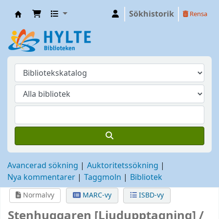
Sökhistorik
Rensa
Hylte
Avancerad sökning
Auktoritetssökning
Nya kommentarer
Taggmoln
Bibliotek
Normalvy
MARC-vy
ISBD-vy
Stenhuggaren
[Ljudupptagning] /