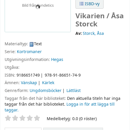
ISBD-vy
Bild från Syndetics
Vikarien /
Åsa
Storck
Av:
Storck, Åsa
Materialtyp:
Text
Serie:
Kortromaner
Utgivningsinformation:
Hegas
Utgåva:
ISBN:
9186651749
978-91-86651-74-9
Ämnen:
Vänskap
Kärlek
Genre/form:
Ungdomsböcker
Lättläst
Taggar från det här biblioteket:
Den aktuella titeln har inga
taggar från det här biblioteket.
Logga in för att lägga till
taggar.
Betyg
Medelbetyg: 0.0 (0 röster)