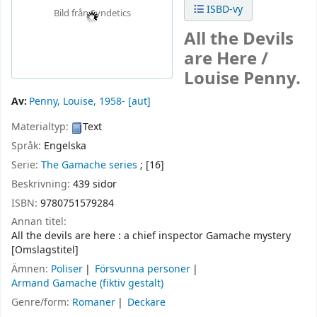
ISBD-vy
Bild från Syndetics
All the Devils
are Here /
Louise Penny.
Av:
Penny, Louise
, 1958-
[aut]
Materialtyp:
Text
Språk:
Engelska
Serie:
The Gamache series
; [16]
Beskrivning:
439 sidor
ISBN:
9780751579284
Annan titel:
All the devils are here : a chief inspector Gamache mystery
[Omslagstitel]
Ämnen:
Poliser
Försvunna personer
Armand Gamache (fiktiv gestalt)
Genre/form:
Romaner
Deckare