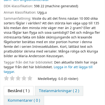
DDK-klassifikation:
598 22 (machine generated)
Annan klassifikation:
Ugg,u
Sammanfattning:
Visste du att det finns nästan 10 000 olika
sorters fåglar i världen? Att den största kan väga upp till 135
kilo medan den minsta inte väger mer än 2 gram? Eller att
vissa fåglar kan flyga och sova samtidigt? Det och många fler
intressanta fakta om både skönsjungande och kraxande
fågelsorter berättas med en stor portion humor i denna
femte del i serien Intresseklubben. Kort, lättläst text och
pratbubblor skrivna med versaler. Många roliga och kluriga
bilder av Maria Andersson Keusseyan.
Taggar från det här biblioteket:
Den aktuella titeln har inga
taggar från det här biblioteket.
Logga in för att lägga till
taggar.
Betyg
Medelbetyg: 0.0 (0 röster)
Bestånd
( 1 )
Titelanmärkningar ( 2 )
Kommentarer ( 0 )