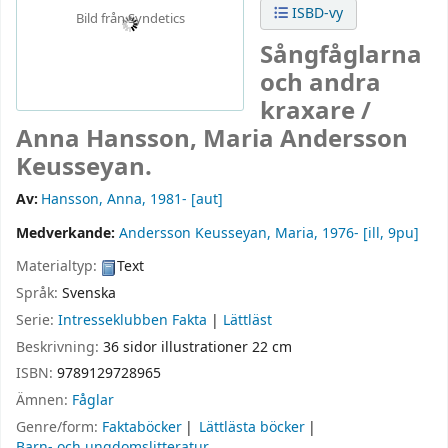
ISBD-vy
Bild från Syndetics
Sångfåglarna
och andra
kraxare /
Anna Hansson, Maria Andersson
Keusseyan.
Av:
Hansson, Anna
, 1981-
[aut]
Medverkande:
Andersson Keusseyan, Maria
, 1976-
[ill, 9pu]
Materialtyp:
Text
Språk:
Svenska
Serie:
Intresseklubben Fakta
|
Lättläst
Beskrivning:
36 sidor illustrationer 22 cm
ISBN:
9789129728965
Ämnen:
Fåglar
Genre/form:
Faktaböcker
Lättlästa böcker
Barn- och ungdomslitteratur