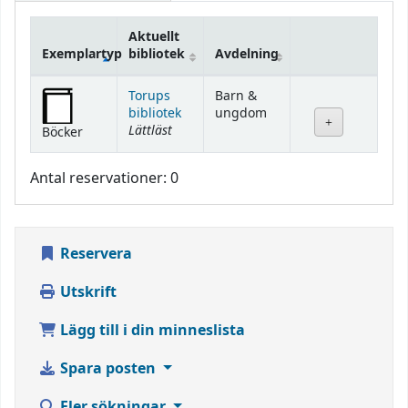
Aktuellt
Exemplartyp
bibliotek
Avdelning
Bestånd
Torups
Barn &
bibliotek
ungdom
Lättläst
Böcker
Antal reservationer: 0
Reservera
Utskrift
Lägg till i din minneslista
Spara posten
Fler sökningar