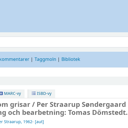
 kommentarer
Taggmoln
Bibliotek
MARC-vy
ISBD-vy
om grisar /
Per Straarup Søndergaard 
ng och bearbetning: Tomas Dömstedt.
er Straarup
, 1962-
[aut]