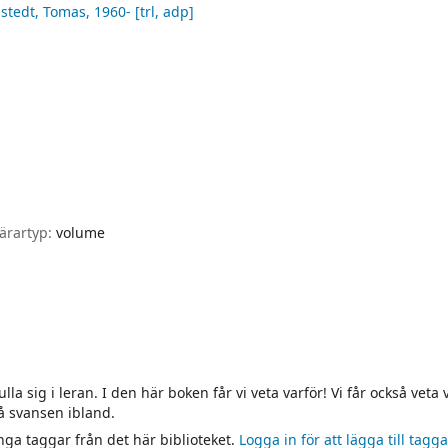
stedt, Tomas
, 1960-
[trl, adp]
ärartyp:
volume
ulla sig i leran. I den här boken får vi veta varför! Vi får också veta
å svansen ibland.
inga taggar från det här biblioteket.
Logga in för att lägga till tagga