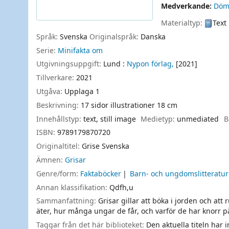
Medverkande:
Döm
Materialtyp:
Text
Språk:
Svenska
Originalspråk:
Danska
Serie:
Minifakta om
Utgivningsuppgift:
Lund :
Nypon förlag,
[2021]
Tillverkare:
2021
Utgåva:
Upplaga 1
Beskrivning:
17 sidor illustrationer 18 cm
Innehållstyp:
text, still image
Medietyp:
unmediated
B
ISBN:
9789179870720
Originaltitel:
Grise Svenska
Ämnen:
Grisar
Genre/form:
Faktaböcker
Barn- och ungdomslitteratur
Annan klassifikation:
Qdfh,u
Sammanfattning:
Grisar gillar att böka i jorden och att r
äter, hur många ungar de får, och varför de har knorr p
Taggar från det här biblioteket:
Den aktuella titeln har 