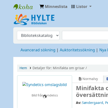
Minneslista
Listor
Hylte
Avancerad sökning
Auktoritetssökning
Nya
Hem
Detaljer för:
Minifakta om grisar /
Normalvy
Minifakta 
översättni
Bild från Syndetics
Av:
Søndergaard, P