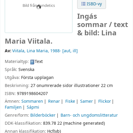
ISBD-vy
Bild från Syndetics
Ingás
sommar /
text
& bild: Lina
Maria Viitala.
Av:
Viitala, Lina Maria
, 1988-
[aut, ill]
Materialtyp:
Text
Språk:
Svenska
Utgåva:
Första upplagan
Beskrivning:
27 onumrerade sidor illustrationer 22 cm
ISBN:
9789198604207
Ämnen:
Sommaren
Renar
Fiske
Samer
Flickor
Familjen
Sápmi
Genre/form:
Bilderböcker
Barn- och ungdomslitteratur
DDK-klassifikation:
839.78 22 (machine generated)
Annan klassifikation:
Hcf(yb)