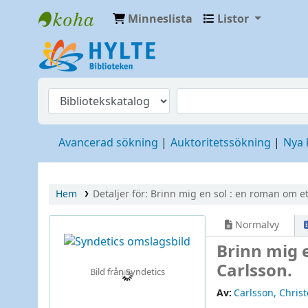
Minneslista
Listor
Hylte
Avancerad sökning
Auktoritetssökning
Nya
Hem
Detaljer för:
Brinn mig en sol :
en roman om ett
Normalvy
Brinn mig e
Carlsson.
Bild från Syndetics
Av:
Carlsson, Christ