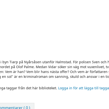
t i byn Tiarp på Nyårsåsen utanför Halmstad. För polisen Sven och
 mordet på Olof Palme. Medan Vidar söker sin väg mot vuxenlivet, t
en: Vem är han? Vem blir hans nästa offer? Och vem är författaren
ig en sol" är en kriminalroman om sanning, skuld och ansvar i en ti
inga taggar från det här biblioteket.
Logga in för att lägga till tagga
ommentarer ( 0 )