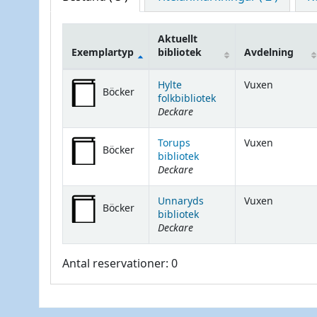
Aktuellt
Exemplartyp
bibliotek
Avdelning
Bestånd
Hylte
Vuxen
Böcker
folkbibliotek
Deckare
Torups
Vuxen
Böcker
bibliotek
Deckare
Unnaryds
Vuxen
Böcker
bibliotek
Deckare
Antal reservationer: 0