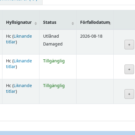
Hyllsignatur
Status
Förfallodatum
Hc (
Liknande
Utlånad
2026-08-18
(Öppnas nedan)
titlar
)
Damaged
Hc (
Liknande
Tillgänglig
(Öppnas nedan)
titlar
)
Hc (
Liknande
Tillgänglig
(Öppnas nedan)
titlar
)