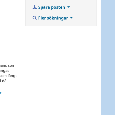
Spara posten
Fler sökningar
 hans son
vingas
 som långt
d då
r.