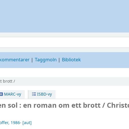
 kommentarer
Taggmoln
Bibliotek
 brott /
MARC-vy
ISBD-vy
n sol : en roman om ett brott /
Christ
offer
, 1986-
[aut]