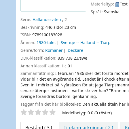
Materialtyp:
Text
Språk:
Svenska
Serie:
Hallandssviten
; 2
Beskrivning:
446 sidor 23 cm
ISBN:
9789100183028
Ämnen:
1980-talet
Sverige -- Halland -- Tiarp
Genre/form:
Romaner
Deckare
DDK-klassifikation:
839.738 23/swe
Annan klassifikation:
Hc.01
Sammanfattning:
I februari 1986 sker det första morde
Vidar blir det en avgörande tid. Landet är i chock efter
Sven in i mörkret på Nyårsåsen för att jaga Tiarpsmann
senare återger historien – varför skriver han? "Brinn m
Sverige förändras bortom igenkänning.
Taggar från det här biblioteket:
Den aktuella titeln har 
Betyg
Medelbetyg: 0.0 (0 röster)
Bestånd
( 3 )
Titelanmärkningar ( 2 )
K