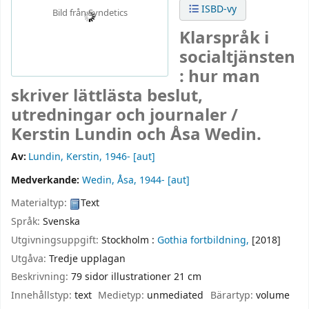
ISBD-vy
Bild från Syndetics
Klarspråk i
socialtjänsten
: hur man
skriver lättlästa beslut,
utredningar och journaler /
Kerstin Lundin och Åsa Wedin.
Av:
Lundin, Kerstin
, 1946-
[aut]
Medverkande:
Wedin, Åsa
, 1944-
[aut]
Materialtyp:
Text
Språk:
Svenska
Utgivningsuppgift:
Stockholm :
Gothia fortbildning,
[2018]
Utgåva:
Tredje upplagan
Beskrivning:
79 sidor illustrationer 21 cm
Innehållstyp:
text
Medietyp:
unmediated
Bärartyp:
volume