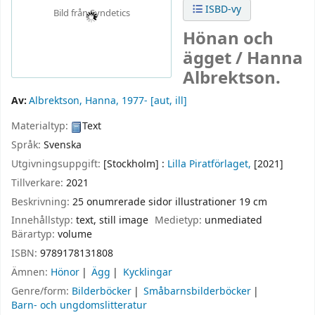
ISBD-vy
Bild från Syndetics
Hönan och
ägget /
Hanna
Albrektson.
Av:
Albrektson, Hanna
, 1977-
[aut, ill]
Materialtyp:
Text
Språk:
Svenska
Utgivningsuppgift:
[Stockholm] :
Lilla Piratförlaget,
[2021]
Tillverkare:
2021
Beskrivning:
25 onumrerade sidor illustrationer 19 cm
Innehållstyp:
text, still image
Medietyp:
unmediated
Bärartyp:
volume
ISBN:
9789178131808
Ämnen:
Hönor
Ägg
Kycklingar
Genre/form:
Bilderböcker
Småbarnsbilderböcker
Barn- och ungdomslitteratur