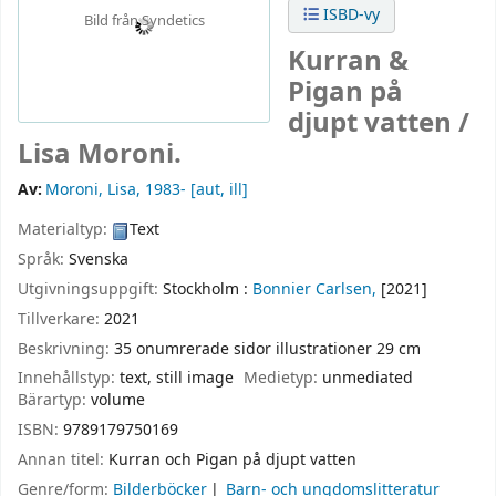
ISBD-vy
Bild från Syndetics
Kurran &
Pigan på
djupt vatten /
Lisa Moroni.
Av:
Moroni, Lisa
, 1983-
[aut, ill]
Materialtyp:
Text
Språk:
Svenska
Utgivningsuppgift:
Stockholm :
Bonnier Carlsen,
[2021]
Tillverkare:
2021
Beskrivning:
35 onumrerade sidor illustrationer 29 cm
Innehållstyp:
text, still image
Medietyp:
unmediated
Bärartyp:
volume
ISBN:
9789179750169
Annan titel:
Kurran och Pigan på djupt vatten
Genre/form:
Bilderböcker
Barn- och ungdomslitteratur