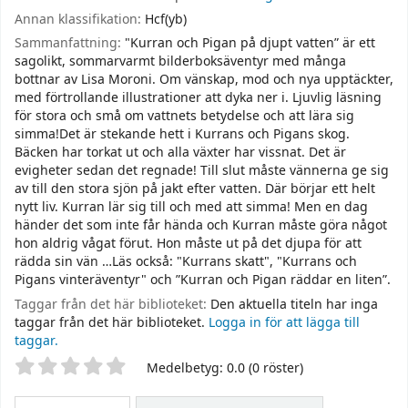
Annan klassifikation:
Hcf(yb)
Sammanfattning:
"Kurran och Pigan på djupt vatten” är ett
sagolikt, sommarvarmt bilderboksäventyr med många
bottnar av Lisa Moroni. Om vänskap, mod och nya upptäckter,
med förtrollande illustrationer att dyka ner i. Ljuvlig läsning
för stora och små om vattnets betydelse och att lära sig
simma!Det är stekande hett i Kurrans och Pigans skog.
Bäcken har torkat ut och alla växter har vissnat. Det är
evigheter sedan det regnade! Till slut måste vännerna ge sig
av till den stora sjön på jakt efter vatten. Där börjar ett helt
nytt liv. Kurran lär sig till och med att simma! Men en dag
händer det som inte får hända och Kurran måste göra något
hon aldrig vågat förut. Hon måste ut på det djupa för att
rädda sin vän …Läs också: "Kurrans skatt", "Kurrans och
Pigans vinteräventyr" och ”Kurran och Pigan räddar en liten”.
Taggar från det här biblioteket:
Den aktuella titeln har inga
taggar från det här biblioteket.
Logga in för att lägga till
taggar.
Betyg
Medelbetyg: 0.0 (0 röster)