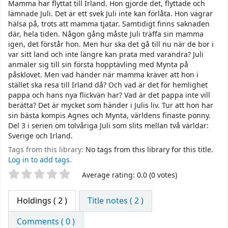
Mamma har flyttat till Irland. Hon gjorde det, flyttade och
lämnade Juli. Det är ett svek Juli inte kan förlåta. Hon vägrar
hälsa på, trots att mamma tjatar. Samtidigt finns saknaden
där, hela tiden. Någon gång måste Juli träffa sin mamma
igen, det förstår hon. Men hur ska det gå till nu när de bor i
var sitt land och inte längre kan prata med varandra? Juli
anmäler sig till sin första hopptävling med Mynta på
påsklovet. Men vad händer när mamma kräver att hon i
stället ska resa till Irland då? Och vad är det för hemlighet
pappa och hans nya flickvän har? Vad är det pappa inte vill
berätta? Det är mycket som händer i Julis liv. Tur att hon har
sin bästa kompis Agnes och Mynta, världens finaste ponny.
Del 3 i serien om tolvåriga Juli som slits mellan två världar:
Sverige och Irland.
Tags from this library:
No tags from this library for this title.
Log in to add tags.
Star ratings
Average rating: 0.0 (0 votes)
Holdings
( 2 )
Title notes ( 2 )
Comments ( 0 )