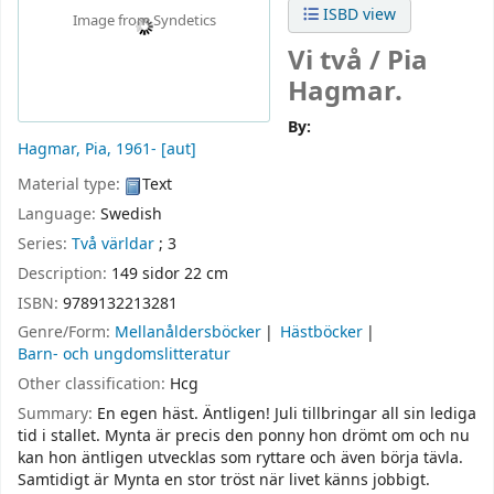
ISBD view
Image from Syndetics
Vi två /
Pia
Hagmar.
By:
Hagmar, Pia
, 1961-
[aut]
Material type:
Text
Language:
Swedish
Series:
Två världar
; 3
Description:
149 sidor 22 cm
ISBN:
9789132213281
Genre/Form:
Mellanåldersböcker
Hästböcker
Barn- och ungdomslitteratur
Other classification:
Hcg
Summary:
En egen häst. Äntligen! Juli tillbringar all sin lediga
tid i stallet. Mynta är precis den ponny hon drömt om och nu
kan hon äntligen utvecklas som ryttare och även börja tävla.
Samtidigt är Mynta en stor tröst när livet känns jobbigt.