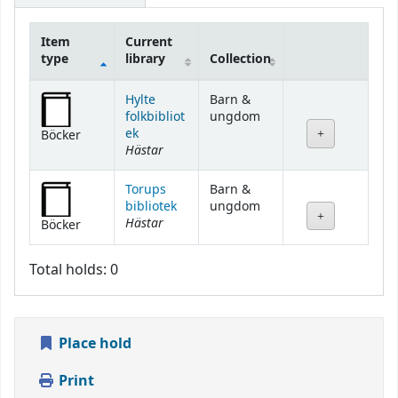
Item
Current
type
library
Collection
Holdings
Hylte
Barn &
folkbibliot
ungdom
ek
Böcker
Hästar
Torups
Barn &
bibliotek
ungdom
Hästar
Böcker
Total holds: 0
Place hold
Print