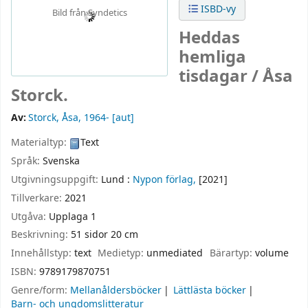
ISBD-vy
Bild från Syndetics
Heddas
hemliga
tisdagar /
Åsa
Storck.
Av:
Storck, Åsa
, 1964-
[aut]
Materialtyp:
Text
Språk:
Svenska
Utgivningsuppgift:
Lund :
Nypon förlag,
[2021]
Tillverkare:
2021
Utgåva:
Upplaga 1
Beskrivning:
51 sidor 20 cm
Innehållstyp:
text
Medietyp:
unmediated
Bärartyp:
volume
ISBN:
9789179870751
Genre/form:
Mellanåldersböcker
Lättlästa böcker
Barn- och ungdomslitteratur