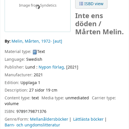
ISBD view
Image from Syndetics
Inte ens
döden /
Mårten Melin.
By:
Melin, Mårten
, 1972-
[aut]
Material type:
Text
Language:
Swedish
Publisher:
Lund :
Nypon förlag,
[2021]
Manufacturer:
2021
Edition:
Upplaga 1
Description:
27 sidor 19 cm
Content type:
text
Media type:
unmediated
Carrier type:
volume
ISBN:
9789179871376
Genre/Form:
Mellanåldersböcker
Lättlästa böcker
Barn- och ungdomslitteratur