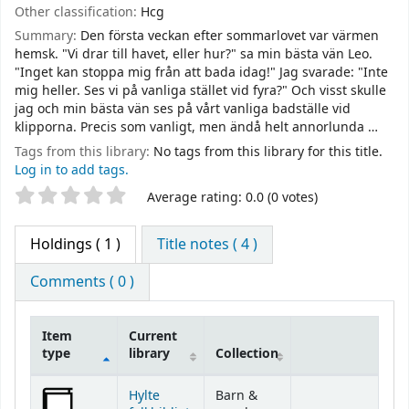
Other classification:
Hcg
Summary:
Den första veckan efter sommarlovet var värmen
hemsk. "Vi drar till havet, eller hur?" sa min bästa vän Leo.
"Inget kan stoppa mig från att bada idag!" Jag svarade: "Inte
mig heller. Ses vi på vanliga stället vid fyra?" Och visst skulle
jag och min bästa vän ses på vårt vanliga badställe vid
klipporna. Precis som vanligt, men ändå helt annorlunda …
Tags from this library:
No tags from this library for this title.
Log in to add tags.
Star ratings
Average rating: 0.0 (0 votes)
Holdings
( 1 )
Title notes ( 4 )
Comments ( 0 )
Item
Current
type
library
Collection
Holdings
Hylte
Barn &