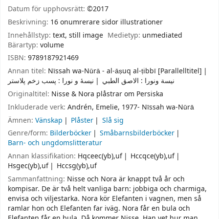
Datum för upphovsrätt:
©2017
Beskrivning:
16 onumrerare sidor illustrationer
Innehållstyp:
text, still image
Medietyp:
unmediated
Bärartyp:
volume
ISBN:
9789187921469
Annan titel:
Nīssah wa-Nūrā - al-āṣuq al-ṭibbī [Parallelltitel]
نيسة ونورا : الاصق الطبي
نیسهٔ و نورا : پسب زخم پلاستر
Originaltitel:
Nisse & Nora plåstrar om Persiska
Inkluderade verk:
Andrén, Emelie, 1977- Nīssah wa-Nūrā
Ämnen:
Vänskap
Plåster
Slå sig
Genre/form:
Bilderböcker
Småbarnsbilderböcker
Barn- och ungdomslitteratur
Annan klassifikation:
Hqceec(yb),uf
Hccqce(yb),uf
Hsgec(yb),uf
Hccsg(yb),uf
Sammanfattning:
Nisse och Nora är knappt två år och
kompisar. De är två helt vanliga barn: jobbiga och charmiga,
envisa och viljestarka. Nora kör Elefanten i vagnen, men så
ramlar hon och Elefanten far iväg. Nora får en bula och
Elefanten får en bula. Då kommer Nisse. Han vet hur man