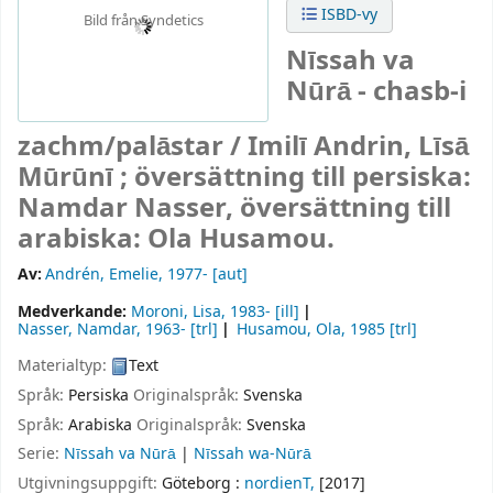
ISBD-vy
Bild från Syndetics
Nīssah va
Nūrā - chasb-i
zachm/palāstar /
Imilī Andrin, Līsā
Mūrūnī ; översättning till persiska:
Namdar Nasser, översättning till
arabiska: Ola Husamou.
Av:
Andrén, Emelie
, 1977-
[aut]
Medverkande:
Moroni, Lisa
, 1983-
[ill]
Nasser, Namdar
, 1963-
[trl]
Husamou, Ola
, 1985
[trl]
Materialtyp:
Text
Språk:
Persiska
Originalspråk:
Svenska
Språk:
Arabiska
Originalspråk:
Svenska
Serie:
Nīssah va Nūrā
|
Nīssah wa-Nūrā
Utgivningsuppgift:
Göteborg :
nordienT,
[2017]