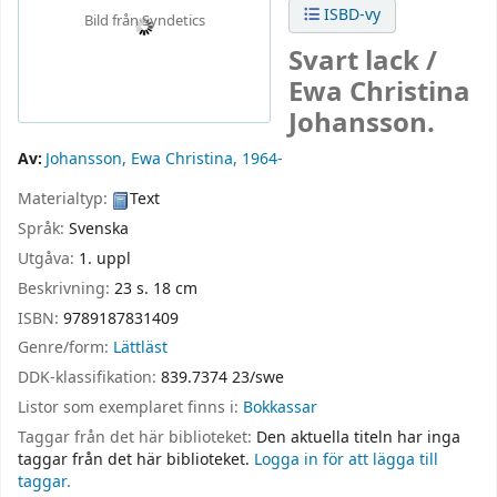
ISBD-vy
Bild från Syndetics
Svart lack /
Ewa Christina
Johansson.
Av:
Johansson, Ewa Christina
, 1964-
Materialtyp:
Text
Språk:
Svenska
Utgåva:
1. uppl
Beskrivning:
23 s. 18 cm
ISBN:
9789187831409
Genre/form:
Lättläst
DDK-klassifikation:
839.7374 23/swe
Listor som exemplaret finns i:
Bokkassar
Taggar från det här biblioteket:
Den aktuella titeln har inga
taggar från det här biblioteket.
Logga in för att lägga till
taggar.