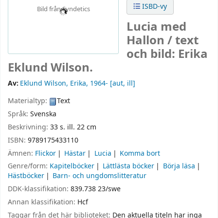
ISBD-vy
Bild från Syndetics
Lucia med
Hallon /
text
och bild: Erika
Eklund Wilson.
Av:
Eklund Wilson, Erika
, 1964-
[aut, ill]
Materialtyp:
Text
Språk:
Svenska
Beskrivning:
33 s. ill. 22 cm
ISBN:
9789175433110
Ämnen:
Flickor
Hästar
Lucia
Komma bort
Genre/form:
Kapitelböcker
Lättlästa böcker
Börja läsa
Hästböcker
Barn- och ungdomslitteratur
DDK-klassifikation:
839.738 23/swe
Annan klassifikation:
Hcf
Taggar från det här biblioteket:
Den aktuella titeln har inga