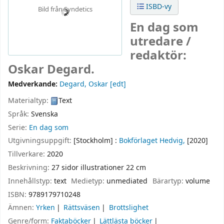
ISBD-vy
Bild från Syndetics
En dag som
utredare /
redaktör:
Oskar Degard.
Medverkande:
Degard, Oskar
[edt]
Materialtyp:
Text
Språk:
Svenska
Serie:
En dag som
Utgivningsuppgift:
[Stockholm] :
Bokförlaget Hedvig,
[2020]
Tillverkare:
2020
Beskrivning:
27 sidor illustrationer 22 cm
Innehållstyp:
text
Medietyp:
unmediated
Bärartyp:
volume
ISBN:
9789179710248
Ämnen:
Yrken
Rättsväsen
Brottslighet
Genre/form:
Faktaböcker
Lättlästa böcker