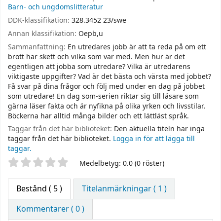
Barn- och ungdomslitteratur
DDK-klassifikation:
328.3452 23/swe
Annan klassifikation:
Oepb,u
Sammanfattning:
En utredares jobb är att ta reda på om ett
brott har skett och vilka som var med. Men hur är det
egentligen att jobba som utredare? Vilka är utredarens
viktigaste uppgifter? Vad är det bästa och värsta med jobbet?
Få svar på dina frågor och följ med under en dag på jobbet
som utredare! En dag som-serien riktar sig till läsare som
gärna läser fakta och är nyfikna på olika yrken och livsstilar.
Böckerna har alltid många bilder och ett lättläst språk.
Taggar från det här biblioteket:
Den aktuella titeln har inga
taggar från det här biblioteket.
Logga in för att lägga till
taggar.
Betyg
Medelbetyg: 0.0 (0 röster)
Bestånd
( 5 )
Titelanmärkningar ( 1 )
Kommentarer ( 0 )