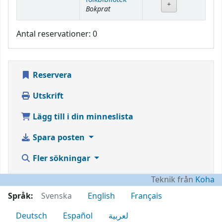
Bokprat
Antal reservationer: 0
Reservera
Utskrift
Lägg till i din minneslista
Spara posten
Fler sökningar
Teknik från
Koha
Språk:
Svenska
English
Français
Deutsch
Español
لعربية