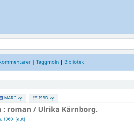
 kommentarer
Taggmoln
Bibliotek
MARC-vy
ISBD-vy
 : roman /
Ulrika Kärnborg.
a
, 1969-
[aut]