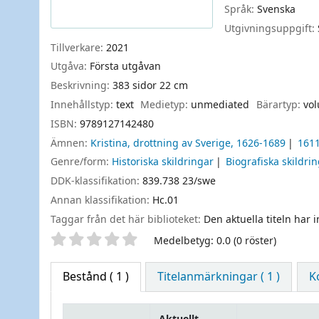
Språk:
Svenska
Utgivningsuppgift:
Tillverkare:
2021
Utgåva:
Första utgåvan
Beskrivning:
383 sidor 22 cm
Innehållstyp:
text
Medietyp:
unmediated
Bärartyp:
vo
ISBN:
9789127142480
Ämnen:
Kristina, drottning av Sverige, 1626-1689
1611
Genre/form:
Historiska skildringar
Biografiska skildri
DDK-klassifikation:
839.738 23/swe
Annan klassifikation:
Hc.01
Taggar från det här biblioteket:
Den aktuella titeln har 
Betyg
Medelbetyg: 0.0 (0 röster)
Bestånd
( 1 )
Titelanmärkningar ( 1 )
K