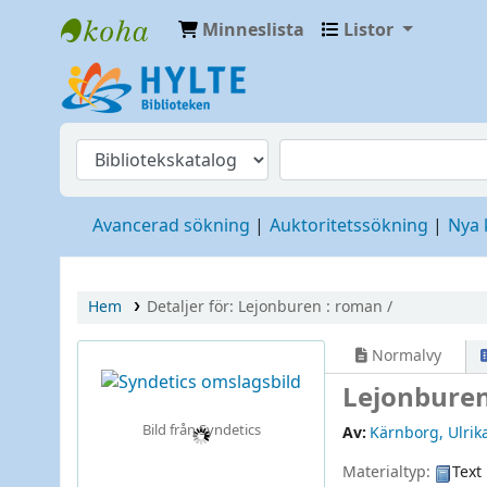
Minneslista
Listor
Hylte
Avancerad sökning
Auktoritetssökning
Nya
Hem
Detaljer för:
Lejonburen :
roman /
Normalvy
Lejonburen
Bild från Syndetics
Av:
Kärnborg, Ulrik
Materialtyp:
Text