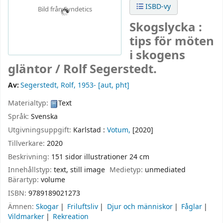
ISBD-vy
Bild från Syndetics
Skogslycka :
tips för möten
i skogens
gläntor /
Rolf Segerstedt.
Av:
Segerstedt, Rolf
, 1953-
[aut, pht]
Materialtyp:
Text
Språk:
Svenska
Utgivningsuppgift:
Karlstad :
Votum,
[2020]
Tillverkare:
2020
Beskrivning:
151 sidor illustrationer 24 cm
Innehållstyp:
text, still image
Medietyp:
unmediated
Bärartyp:
volume
ISBN:
9789189021273
Ämnen:
Skogar
Friluftsliv
Djur och människor
Fåglar
Vildmarker
Rekreation