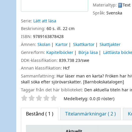
Materialtyp:
Text
Språk:
Svenska
Serie:
Lätt att läsa
Beskrivning:
60 s. ill. 22 cm
ISBN:
9789163878428
Ämnen:
Skolan
Kartor
Skattkartor
Skattjakter
Genre/form:
Kapitelböcker
Börja läsa
Lättlästa böck
DDK-klassifikation:
839.738 23/swe
Annan klassifikation:
Hcf
Sammanfattning:
Hur läser man en karta? Fröken har hit
skall söka efter sjörövarskatter. [Barnbokskatalogen]
Taggar från det här biblioteket:
Den aktuella titeln har 
Betyg
Medelbetyg: 0.0 (0 röster)
Bestånd
( 1 )
Titelanmärkningar ( 2 )
K
Aktuellt