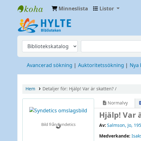
Minneslista
Listor
Hylte
Avancerad sökning
Auktoritetssökning
Nya
Hem
Detaljer för:
Hjälp! Var är skatten? /
Normalvy
Hjälp! Var 
Bild från Syndetics
Av:
Salmson, Jo
, 19
Medverkande:
Isak