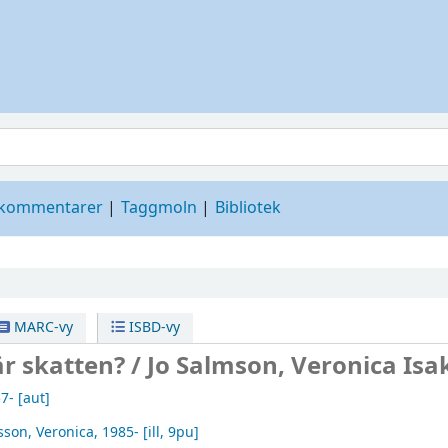
 kommentarer
Taggmoln
Bibliotek
MARC-vy
ISBD-vy
är skatten? /
Jo Salmson, Veronica Isa
57-
[aut]
sson, Veronica
, 1985-
[ill, 9pu]