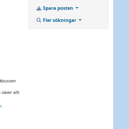
Spara posten
Fler sökningar
okbussen
växer allt
r.