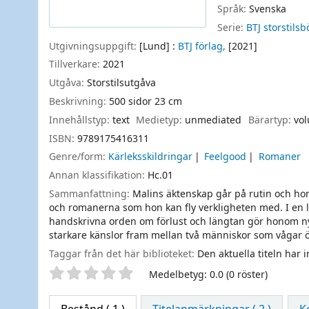
Språk:
Svenska
Serie:
BTJ storstilsb
Utgivningsuppgift:
[Lund] :
BTJ förlag,
[2021]
Tillverkare:
2021
Utgåva:
Storstilsutgåva
Beskrivning:
500 sidor 23 cm
Innehållstyp:
text
Medietyp:
unmediated
Bärartyp:
vo
ISBN:
9789175416311
Genre/form:
Kärleksskildringar
Feelgood
Romaner
Annan klassifikation:
Hc.01
Sammanfattning:
Malins äktenskap går på rutin och ho
och romanerna som hon kan fly verkligheten med. I en lå
handskrivna orden om förlust och längtan gör honom nyf
starkare känslor fram mellan två människor som vågar 
Taggar från det här biblioteket:
Den aktuella titeln har 
Betyg
Medelbetyg: 0.0 (0 röster)