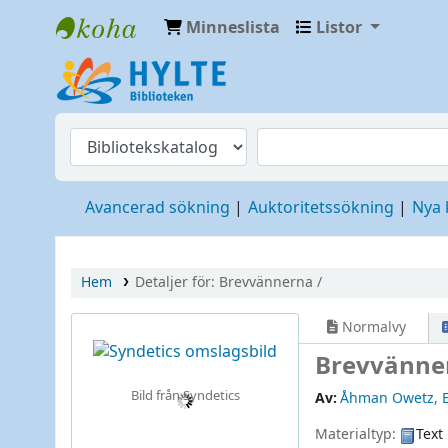
Minneslista
Listor
Hylte
Avancerad sökning
Auktoritetssökning
Nya
Hem
Detaljer för:
Brevvännerna /
Normalvy
Brevvänne
Bild från Syndetics
Av:
Åhman Owetz, E
Materialtyp:
Text