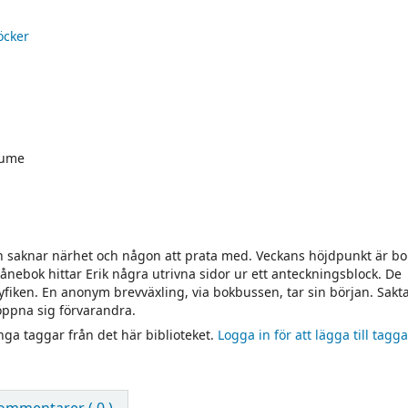
öcker
lume
n saknar närhet och någon att prata med. Veckans höjdpunkt är b
nebok hittar Erik några utrivna sidor ur ett anteckningsblock. De
iken. En anonym brevväxling, via bokbussen, tar sin början. Sakta 
öppna sig förvarandra.
inga taggar från det här biblioteket.
Logga in för att lägga till tagga